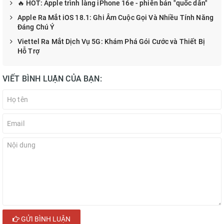
🔥 HOT: Apple trình làng iPhone 16e - phiên bản "quốc dân"
Apple Ra Mắt iOS 18.1: Ghi Âm Cuộc Gọi Và Nhiều Tính Năng
Đáng Chú Ý
Viettel Ra Mắt Dịch Vụ 5G: Khám Phá Gói Cước và Thiết Bị
Hỗ Trợ
VIẾT BÌNH LUẬN CỦA BẠN:
GỬI BÌNH LUẬN