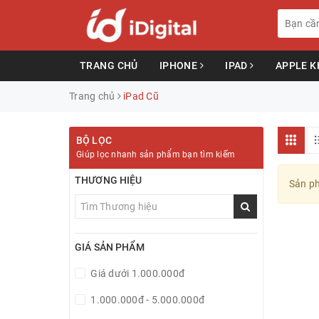
TRANG CHỦ
IPHONE
IPAD
APPLE 
Trang chủ
iPad Cũ
BỘ LỌC
Giúp lọc nhanh sản phẩm bạn tìm kiếm
THƯƠNG HIỆU
Sản ph
GIÁ SẢN PHẨM
Giá dưới 1.000.000đ
1.000.000đ - 5.000.000đ