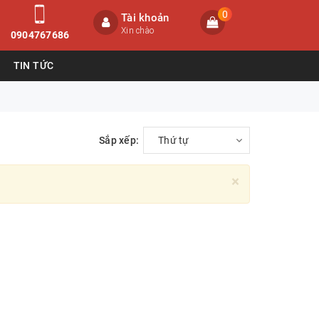
0
Tài khoản
Xin chào
0904767686
TIN TỨC
Sắp xếp:
Thứ tự
×