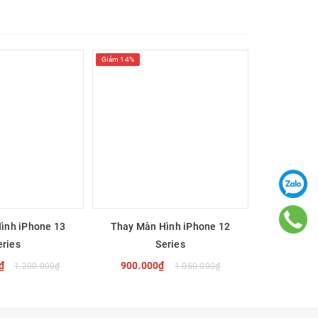
Giảm 14%
Giảm 14%
rợ trả
 vụ bạn
ình iPhone 13
Thay Màn Hình iPhone 12
Thay Màn
eries
Series
0₫
900.000₫
600.0
1.200.000₫
1.050.000₫
 CHỌN
TÙY CHỌN
T