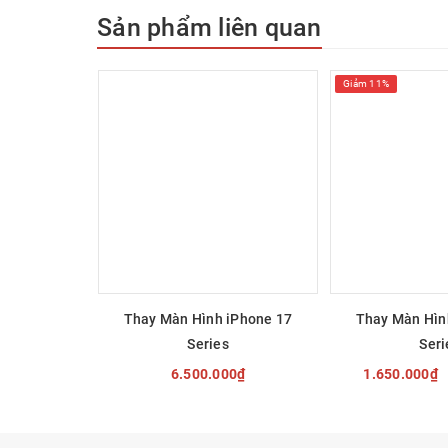
Sản phẩm liên quan
Thay Màn Hình Nhanh Chóng:
Quy trình thay màn hình 
Giá Cả Hợp Lý:
Dịch vụ của chúng tôi có mức giá cạnh 
Giảm 11%
Trả Góp Linh Hoạt:
Với nhiều gói trả góp linh hoạt, bạ
thẳng cũng có sẵn.
Đội Ngũ Kỹ Thuật Viên Chuyên Nghiệp:
Kỹ thuật viên 
với sự tận tâm và chuyên môn cao.
Thay Màn Hình iPhone 17
Thay Màn Hìn
Các Loại Màn Hình Thay Thế:
Series
Seri
Màn Hình Chính Hãng Apple:
6.500.000₫
1.650.000₫
Đảm bảo chất lượng hiển thị và hiệu suất tối ưu. Đâ
Màn Hình Linh Kiện Thương Hiệu Thứ Ba:
TÙY CHỌN
TÙY 