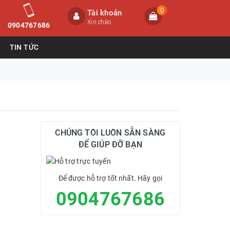
0
Tài khoản
Xin chào
0904767686
TIN TỨC
CHÚNG TÔI LUÔN SẴN SÀNG
ĐỂ GIÚP ĐỠ BẠN
Để được hỗ trợ tốt nhất. Hãy gọi
0904767686