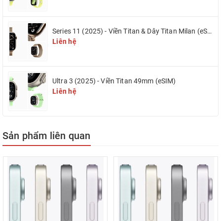
kế camera trước Ultra Wide 12MP nằm ở cạnh ngang, kết hợp hoàn
hảo với tính năng Center Stage (Màn hình trung tâm) được AI hỗ trợ
Series 11 (2025) - Viền Titan & Dây Titan Milan (eSIM)
sâu hơn. Dù bạn đang gọi FaceTime, họp trực tuyến hay livestream,
Liên hệ
camera sẽ luôn tự động theo dõi và giữ bạn ở vị trí đẹp nhất trong
khung hình.
Hệ sinh thái phụ kiện đỉnh cao
Tương thích hoàn toàn với
Apple
Ultra 3 (2025) - Viền Titan 49mm (eSIM)
Pencil Pro
(với tính năng bóp, xoay linh hoạt và phản hồi xúc giác)
Liên hệ
cùng
Magic Keyboard
, iPad Air M4 11 inch dễ dàng chuyển đổi
thành một trạm làm việc di động mạnh mẽ. Việc ghi chú, vẽ phác
thảo hay soạn thảo văn bản trở nên chuyên nghiệp và tự nhiên như
đang thao tác trên giấy và laptop thực thụ.
Sản phẩm liên quan
Kết nối tương lai với Wi-Fi 7 và 5G
Trải nghiệm tốc độ mạng không
độ trễ với chuẩn Wi-Fi 7 tiên tiến nhất và kết nối 5G siêu tốc (trên
bản Cellular). Việc tải xuống các tài liệu dung lượng khủng hay chơi
game trực tuyến giờ đây mượt mà và ổn định đến mức khó tin.
🔥 ƯU ĐÃI ĐỘC QUYỀN KHI MUA IPAD AIR M4 TẠI IDIGITAL HẢI
PHÒNG: