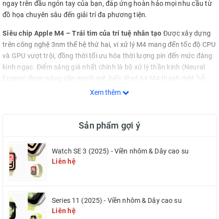
ngay trên đầu ngón tay của bạn, đáp ứng hoàn hảo mọi nhu cầu từ
đồ họa chuyên sâu đến giải trí đa phương tiện.
Siêu chip Apple M4 – Trái tim của trí tuệ nhân tạo
Được xây dựng
trên công nghệ 3nm thế hệ thứ hai, vi xử lý M4 mang đến tốc độ CPU
và GPU vượt trội, đồng thời tối ưu hóa thời lượng pin đến mức đáng
kinh ngạc. Điểm sáng giá nhất chính là bộ xử lý thần kinh (Neural
Engine) được nâng cấp mạnh mẽ, biến iPad Air M4 thành một "cỗ
máy AI" thực thụ. Mọi tác vụ từ tách nền ảnh, chỉnh sửa video tự
Xem thêm
động, đến xử lý ngôn ngữ đều diễn ra chớp nhoáng và mượt mà
chưa từng có.
Sản phẩm gợi ý
Màn hình 11 inch Liquid Retina – Đắm chìm trong từng khung hình
Kích thước 11 inch mang đến sự cân bằng hoàn hảo giữa tính di
Watch SE 3 (2025) - Viền nhôm & Dây cao su
động và không gian hiển thị. Màn hình Liquid Retina với dải màu
Liên hệ
rộng P3 và độ sáng vượt trội giúp hình ảnh luôn rực rỡ, chi tiết sắc
nét ngay cả khi sử dụng ngoài trời. Công nghệ True Tone thông minh
tự động điều chỉnh nhiệt độ màu theo ánh sáng môi trường, bảo vệ
đôi mắt của bạn trong suốt ngày dài làm việc.
Series 11 (2025) - Viền nhôm & Dây cao su
Liên hệ
Camera ngang tối ưu – Sẵn sàng kết nối
Apple tiếp tục duy trì thiết