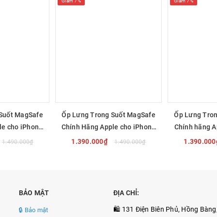
Giảm 7%
Giảm 7%
d
Suốt MagSafe
Ốp Lưng Trong Suốt MagSafe
Ốp Lưng Tro
le cho iPhone
Chính Hãng Apple cho iPhone
Chính hãng A
6
16 Plus
1
1.390.000₫
1.390.00
1.490.000₫
1.490.000₫
NGAY
MUA NGAY
MUA
BẢO MẬT
ĐỊA CHỈ:
🛍️ 131 Điện Biên Phủ, Hồng Bàng
🔒 Bảo mật