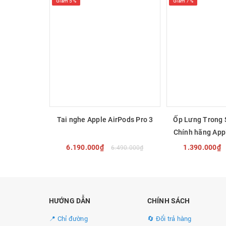
Giảm 5%
Giảm 7%
Tương Thích Các Phiên Bản iPa
iPad Pro 12.9 inch (thế hệ thứ 6)
iPad Pro 12.9 inch (thế hệ thứ 5)
iPad Pro 12.9 inch (thế hệ thứ 4)
iPad Pro 12.9 inch (thế hệ thứ 3)
Tai nghe Apple AirPods Pro 3
Ốp Lưng Trong 
Chính hãng App
1
6.190.000₫
1.390.000₫
6.490.000₫
MUA NGAY
MUA 
HƯỚNG DẪN
CHÍNH SÁCH
📍 Chỉ đường
🔄 Đổi trả hàng