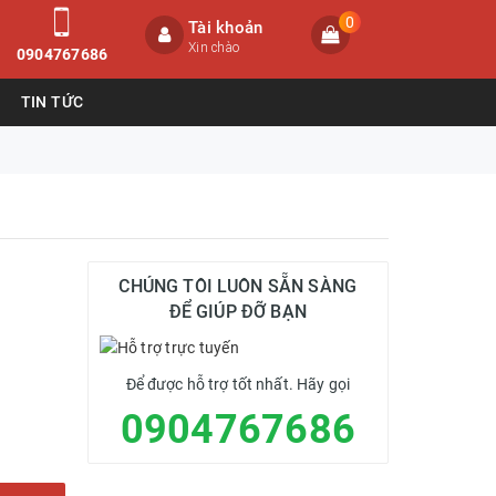
0
Tài khoản
Xin chào
0904767686
TIN TỨC
CHÚNG TÔI LUÔN SẴN SÀNG
ĐỂ GIÚP ĐỠ BẠN
Để được hỗ trợ tốt nhất. Hãy gọi
0904767686