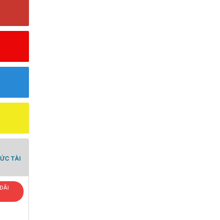
ỨC TÀI
ĐÃI
T