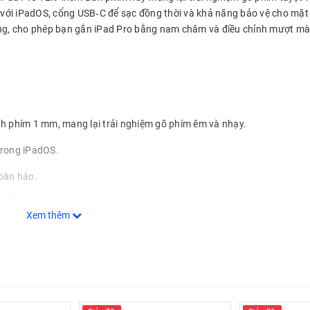
 với iPadOS, cổng USB‑C để sạc đồng thời và khả năng bảo vệ cho mặt
 lửng, cho phép bạn gắn iPad Pro bằng nam châm và điều chỉnh mượt mà
ình phím 1 mm, mang lại trải nghiệm gõ phím êm và nhạy.
 trong iPadOS.
oàn hảo.
 để gắn phụ kiện khác.
Xem thêm
i chuyển với iPad Pro.
OS 14.5 trở lên.