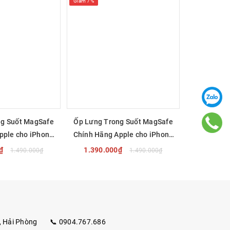
Giảm 7%
Giảm 9%
ng Suốt MagSafe
Ốp Lưng Trong Suốt MagSafe
Bút Ap
pple cho iPhone
Chính Hãng Apple cho iPhone
6 Pro
16 Pro Max
0₫
1.390.000₫
2.990.
1.490.000₫
1.490.000₫
 NGAY
MUA NGAY
M
, Hải Phòng
📞 0904.767.686