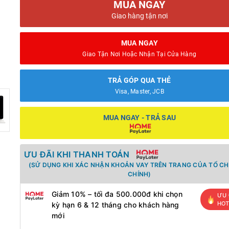
MUA NGAY
Giao hàng tận nơi
MUA NGAY
Giao Tận Nơi Hoặc Nhận Tại Cửa Hàng
TRẢ GÓP QUA THẺ
Visa, Master, JCB
MUA NGAY - TRẢ SAU
ƯU ĐÃI KHI THANH TOÁN
(SỬ DỤNG KHI XÁC NHẬN KHOẢN VAY TRÊN TRANG CỦA TỔ CH
CHÍNH)
Giảm 10% – tối đa 500.000đ khi chọn
ƯU 
HO
kỳ hạn 6 & 12 tháng cho khách hàng
mới