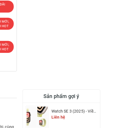
ĐÃI
T
U MỚI,
U HOT
U MỚI,
U HOT
Sản phẩm gợi ý
Watch SE 3 (2025) - Viền nhôm & Dây cao su
Liên hệ
ời, cùng