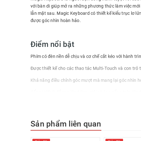
với bàn di giúp mở ra những phương thức làm việc mới
lẫn mặt sau. Magic Keyboard có thiết kế kiểu trục lơ
được góc nhìn hoàn hảo.
Điểm nổi bật
Phím có đèn nền dễ chịu và cơ chế cắt kéo với hành tr
Được thiết kế cho các thao tác Multi‑Touch và con trỏ
Khả năng điều chỉnh góc mượt mà mang lại góc nhìn h
Cổng USB-C để sạc iPad Pro, giải phóng cổng trên iPad
Gấp thành giá đỡ để bảo vệ mặt trước và mặt sau khi d
Sản phẩm liên quan
Yêu Cầu Hệ Thống
iPad Pro 12.9 inch (thế hệ thứ 3, 4, 5 hoặc 6) chạy iPad