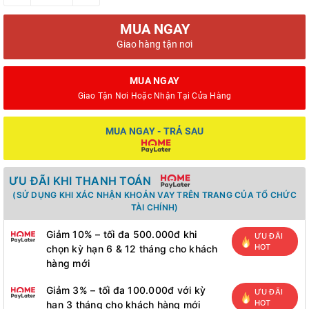
MUA NGAY
Giao hàng tận nơi
MUA NGAY
Giao Tận Nơi Hoặc Nhận Tại Cửa Hàng
MUA NGAY - TRẢ SAU
ƯU ĐÃI KHI THANH TOÁN
(SỬ DỤNG KHI XÁC NHẬN KHOẢN VAY TRÊN TRANG CỦA TỔ CHỨC
TÀI CHÍNH)
Giảm 10% – tối đa 500.000đ khi
ƯU ĐÃI
HOT
chọn kỳ hạn 6 & 12 tháng cho khách
hàng mới
Giảm 3% – tối đa 100.000đ với kỳ
ƯU ĐÃI
HOT
hạn 3 tháng cho khách hàng mới