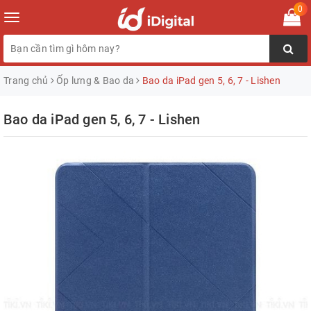
0
Toggle
navigation
Trang chủ
Ốp lưng & Bao da
Bao da iPad gen 5, 6, 7 - Lishen
Bao da iPad gen 5, 6, 7 - Lishen