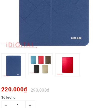
220.000₫
290.000₫
Số lượng
–
+