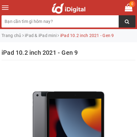
0
Toggle
navigation
Trang chủ
iPad & iPad mini
iPad 10.2 inch 2021 - Gen 9
iPad 10.2 inch 2021 - Gen 9