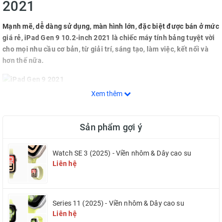
2021
Mạnh mẽ, dễ dàng sử dụng, màn hình lớn, đặc biệt được bán ở mức
giá rẻ, iPad Gen 9 10.2-inch 2021 là chiếc máy tính bảng tuyệt vời
cho mọi nhu cầu cơ bản, từ giải trí, sáng tạo, làm việc, kết nối và
hơn thế nữa.
Xem thêm
Đủ sức mạnh để làm mọi việc
Sản phẩm gợi ý
iPad Gen 9 10.2 2021 mang trên mình bộ vi xử lý Apple A13 Bionic
cực mạnh, giúp tất cả đều diễn ra một cách mượt mà và nhanh
Watch SE 3 (2025) - Viền nhôm & Dây cao su
chóng. Từ duyệt web, xem phim cho đến chơi game hay thậm chí là
Liên hệ
chạy nhiều ứng dụng cùng lúc, iPad đều hoàn thành xuất sắc.
GPU mạnh hơn tới 20%, cho hiệu suất đồ họa hoàn hảo, mang tới
khả năng chỉnh sửa ảnh, video hay chơi game đỉnh cao. Hãy làm mọi
Series 11 (2025) - Viền nhôm & Dây cao su
thứ bạn muốn, iPad Gen 9 10.2 2021 đủ hiệu năng để chạy mượt
Liên hệ