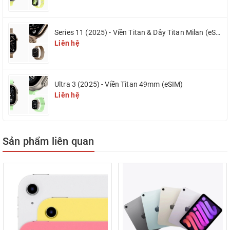
trong nhiều năm nữa.
Series 11 (2025) - Viền Titan & Dây Titan Milan (eSIM)
Liên hệ
Giải trí không giới hạn
Thời lượng pin của iPad Gen 9 lên tới 10 giờ sử dụng, sẵn sàng đồng
Ultra 3 (2025) - Viền Titan 49mm (eSIM)
hành cùng bạn suốt cả ngày. Bạn có thể sử dụng iPad để học trực
Liên hệ
tuyến vào buổi sáng, chơi game vào buổi chiều rồi xem phim vào
buổi tối, iPad Gen 9 10.2 2021 với thời lượng pin bền bỉ sẽ là trợ thủ
đắc lực.
Sản phẩm liên quan
Màn hình Retina 10.2 inch sắc nét
Một màn hình lớn tới 10.2 inch sẵn sàng truyền tải nội dung theo
cách ấn tượng nhất. Chất lượng Retina sắc nét, độ chi tiết đáng kinh
ngạc, màu sắc sống động và công nghệ True Tone điều chỉnh màn