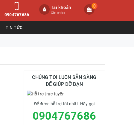
0
Tài khoản
Xin chào
0904767686
TIN TỨC
CHÚNG TÔI LUÔN SẴN SÀNG
ĐỂ GIÚP ĐỠ BẠN
Để được hỗ trợ tốt nhất. Hãy gọi
0904767686