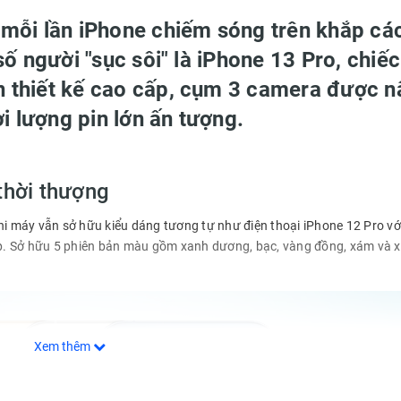
à mỗi lần iPhone chiếm sóng trên khắp cá
 số người "sục sôi" là iPhone 13 Pro, chiếc
n thiết kế cao cấp, cụm 3 camera được 
i lượng pin lớn ấn tượng.
thời thượng
khi máy vẫn sở hữu kiểu dáng tương tự như điện thoại iPhone 12 Pro vớ
ấp. Sở hữu 5 phiên bản màu gồm xanh dương, bạc, vàng đồng, xám và x
Xem thêm