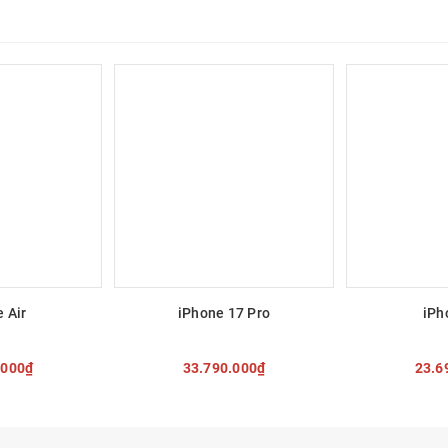
 Air
iPhone 17 Pro
iPh
.000₫
33.790.000₫
23.6
 chống lại một số hạt bụi, và được bảo vệ khi rơi xuống nước ở độ sâ
in khi lỡ ra ngoài gặp mưa, chụp ảnh tự tin khi đi hồ bơi, bãi biển,...
CHỌN
TÙY CHỌN
TÙY