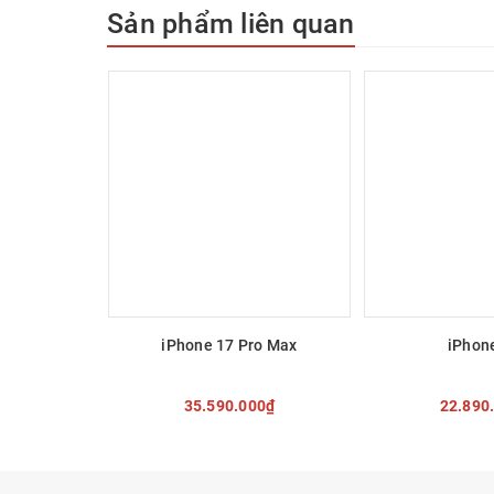
Sản phẩm liên quan
iPhone 17 Pro Max
iPhone
35.590.000₫
22.890
Máy đạt tiêu chuẩn kháng nước và bụi IP68 có khả năng
mét trong 30 phút theo chuẩn IEC 60529, thoải mái nhắn t
TÙY CHỌN
TÙY 