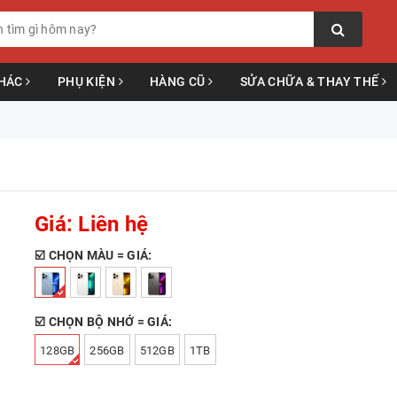
KHÁC
PHỤ KIỆN
HÀNG CŨ
SỬA CHỮA & THAY THẾ
Giá: Liên hệ
☑️ CHỌN MÀU = GIÁ:
☑️ CHỌN BỘ NHỚ = GIÁ:
128GB
256GB
512GB
1TB