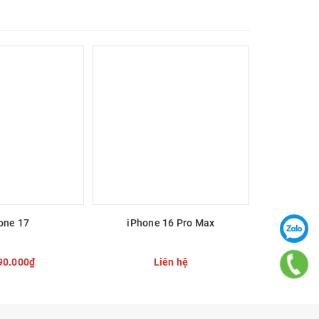
one 17
iPhone 16 Pro Max
iPh
90.000₫
Liên hệ
u đến 6
 CHỌN
CHI TIẾT