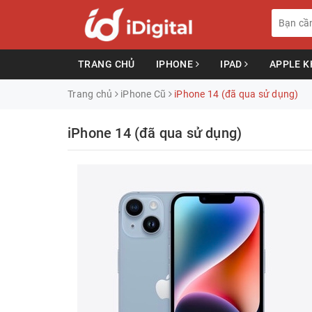
TRANG CHỦ
IPHONE
IPAD
APPLE 
Trang chủ
iPhone Cũ
iPhone 14 (đã qua sử dụng)
iPhone 14 (đã qua sử dụng)