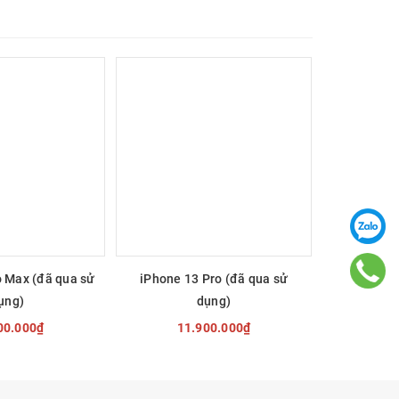
rong mọi
hi tiết
bạn 24/7
o Max (đã qua sử
iPhone 13 Pro (đã qua sử
iPhone 13
vời!
ụng)
dụng)
00.000₫
11.900.000₫
7
 CHỌN
TÙY CHỌN
T