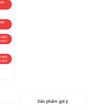
ĐÃI
T
ĐÃI
T
U MỚI,
U HOT
U MỚI,
U HOT
Sản phẩm gợi ý