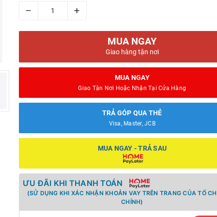
–
+
MUA NGAY
Giao hàng tận nơi
MUA NGAY
Giao Tận Nơi Hoặc Nhận Tại Cửa Hàng
TRẢ GÓP QUA THẺ
Visa, Master, JCB
MUA NGAY - TRẢ SAU
ƯU ĐÃI KHI THANH TOÁN
(SỬ DỤNG KHI XÁC NHẬN KHOẢN VAY TRÊN TRANG CỦA TỔ CH
CHÍNH)