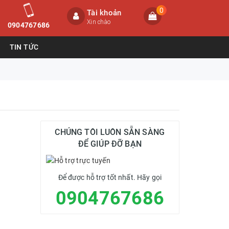
0
Tài khoản
Xin chào
0904767686
TIN TỨC
CHÚNG TÔI LUÔN SẴN SÀNG
ĐỂ GIÚP ĐỠ BẠN
Để được hỗ trợ tốt nhất. Hãy gọi
0904767686