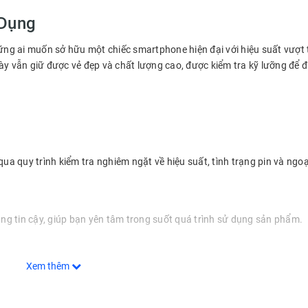
 Dụng
những ai muốn sở hữu một chiếc smartphone hiện đại với hiệu suất vượt 
y vẫn giữ được vẻ đẹp và chất lượng cao, được kiểm tra kỹ lưỡng để
qua quy trình kiểm tra nghiêm ngặt về hiệu suất, tình trạng pin và ngoạ
ng tin cậy, giúp bạn yên tâm trong suốt quá trình sử dụng sản phẩm.
Xem thêm
Phone 14 mang lại hiệu suất mạnh mẽ cho mọi tác vụ, từ chơi game đến