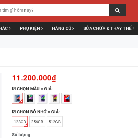
KHÁC
PHỤ KIỆN
HÀNG CŨ
SỬA CHỮA & THAY THẾ
11.200.000₫
☑️ CHỌN MÀU = GIÁ:
☑️ CHỌN BỘ NHỚ = GIÁ:
128GB
256GB
512GB
Số lượng