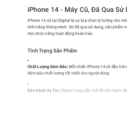
iPhone 14 - Máy Cũ, Đã Qua Sử
iPhone 14 cũ tại iDigital là sự lựa chọn lý tưởng cho 
tính năng thông minh. Dù đã qua sử dụng, sản phẩm nà
mọi chức năng hoạt động hoàn hảo.
Tình Trạng Sản Phẩm
Chất Lượng Đảm Bảo:
Mỗi chiếc iPhone 14 cũ đều trải 
đảm bảo chất lượng tốt nhất cho người dùng.
Bảo Hành Uy Tín:
iDigital cung cấp chế độ bảo hành đá
Tại Sao Nên Chọn iPhone 14 Cũ?
Hiệu Năng Vượt Trội:
Được trang bị chip A15 Bionic, i