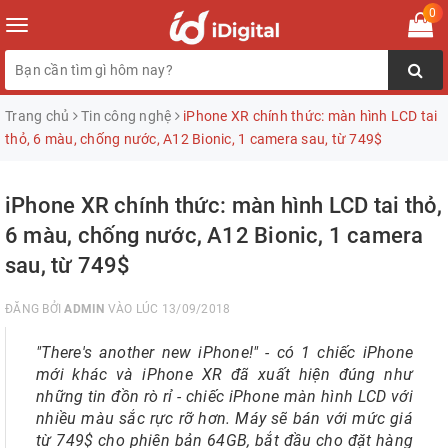
0
Toggle
navigation
Trang chủ
Tin công nghệ
iPhone XR chính thức: màn hình LCD tai
thỏ, 6 màu, chống nước, A12 Bionic, 1 camera sau, từ 749$
iPhone XR chính thức: màn hình LCD tai thỏ,
6 màu, chống nước, A12 Bionic, 1 camera
sau, từ 749$
ĐĂNG BỞI
ADMIN
VÀO LÚC 13/09/2018
"There's another new iPhone!" - có 1 chiếc iPhone
mới khác và iPhone XR đã xuất hiện đúng như
những tin đồn rò rỉ - chiếc iPhone màn hình LCD với
nhiều màu sắc rực rỡ hơn. Máy sẽ bán với mức giá
từ 749$ cho phiên bản 64GB, bắt đầu cho đặt hàng