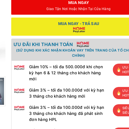
MUA NGAY
Giao Tận Nơi Hoặc Nhận Tại Cửa Hàng
MUA NGAY - TRẢ SAU
ƯU ĐÃI KHI THANH TOÁN
(SỬ DỤNG KHI XÁC NHẬN KHOẢN VAY TRÊN TRANG CỦA TỔ CH
CHÍNH)
Giảm 10% – tối đa 500.000đ khi chọn
ƯU 
HO
kỳ hạn 6 & 12 tháng cho khách hàng
mới
Giảm 3% – tối đa 100.000đ với kỳ hạn
ƯU 
HO
3 tháng cho khách hàng mới
Giảm 3% – tối đa 100.000đ với kỳ hạn
SIÊ
SIÊ
3 tháng cho khách hàng đã phát sinh
đơn hàng HPL