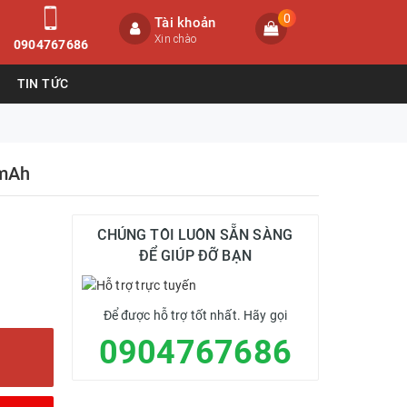
0
Tài khoản
Xin chào
0904767686
TIN TỨC
0mAh
CHÚNG TÔI LUÔN SẴN SÀNG
ĐỂ GIÚP ĐỠ BẠN
Để được hỗ trợ tốt nhất. Hãy gọi
0904767686