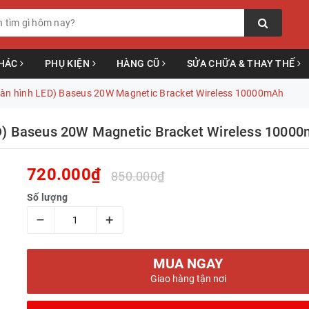
KHÁC
PHỤ KIỆN
HÀNG CŨ
SỬA CHỮA & THAY THẾ
màn hình LED) Baseus 20W Magnetic Bracket Wireless 10000mAh
ED) Baseus 20W Magnetic Bracket Wireless 1000
720.000₫
850.000₫
Số lượng
–
+
MUA NGAY
Giao hàng tận nơi