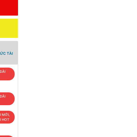
ỨC TÀI
ĐÃI
T
ĐÃI
T
U MỚI,
U HOT