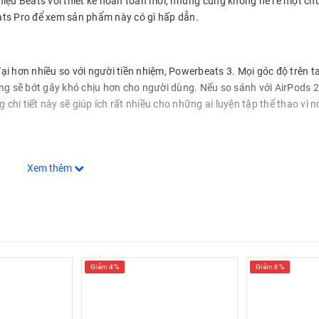
iệu Beats với thiết kế hoàn toàn mới, nhưng cũng không hề rẻ một ch
eats Pro để xem sản phẩm này có gì hấp dẫn.
ại hơn nhiều so với người tiền nhiệm, Powerbeats 3. Mọi góc độ trên t
ụng sẽ bớt gây khó chịu hơn cho người dùng. Nếu so sánh với AirPods 2
hi tiết này sẽ giúp ích rất nhiều cho những ai luyện tập thể thao vì n
Xem thêm
ng giảm 17% và khối lượng bên trong giảm 23%. Chắc chắn các thông s
n phẩm đã loại bỏ các dây nối giữa 2 tai nghe và bước vào kỳ nguyên 
hân tai nghe một chút, kết hợp với các nút nhét tai silicon mềm mại giú
 giác cấn hay đau tai khi đeo thử Powerbeats Pro trong một thời gian d
ọ cung cấp tới 4 miếng nhét tai silicon khác nhau từ lớn tới nhỏ.
Giảm 4%
Giảm 6%