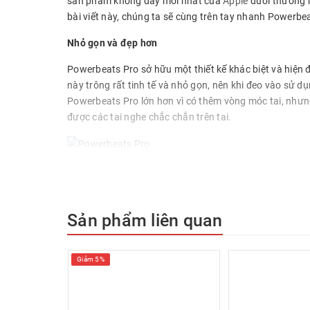
sản phẩm không dây mới nhất của
Apple
dưới thương h
bài viết này, chúng ta sẽ cùng trên tay nhanh Powerb
Nhỏ gọn và đẹp hơn
Powerbeats Pro sở hữu một thiết kế khác biệt và hiện đ
này trông rất tinh tế và nhỏ gọn, nên khi đeo vào sử d
Powerbeats Pro lớn hơn vì có thêm vòng móc tai, nhưng c
được các tai nghe chắc chắn trên tai.
Theo như Apple chia sẻ, Powerbeats Pro có trọng lượ
cho thấy tai nghe gọn nhẹ hơn nhiều. Đặc biệt hơn, sả
thực sự.
Sản phẩm liên quan
Phần loa trong mỗi củ tai được đặt hơi lệch khỏi trục t
đeo vào tai rất thoải mái và khít. Mình không thấy cảm
cũng "lo lắng" rằng người dùng sẽ có nhiều cỡ tai nên h
Giảm 5%