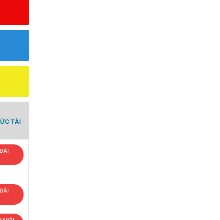
ỨC TÀI
ĐÃI
T
ĐÃI
T
U MỚI,