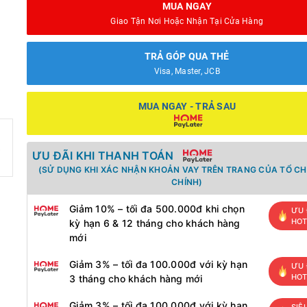
MUA NGAY
Giao Tận Nơi Hoặc Nhận Tại Cửa Hàng
TRẢ GÓP QUA THẺ
Visa, Master, JCB
MUA NGAY - TRẢ SAU
ƯU ĐÃI KHI THANH TOÁN
(SỬ DỤNG KHI XÁC NHẬN KHOẢN VAY TRÊN TRANG CỦA TỔ CH
CHÍNH)
Giảm 10% – tối đa 500.000đ khi chọn
ƯU 
HO
kỳ hạn 6 & 12 tháng cho khách hàng
mới
Giảm 3% – tối đa 100.000đ với kỳ hạn
ƯU 
HO
3 tháng cho khách hàng mới
Giảm 3% – tối đa 100.000đ với kỳ hạn
SIÊ