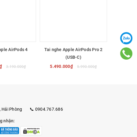
diện các
hức năng
g được
lo lắng
pple AirPods 4
Tai nghe Apple AirPods Pro 2
Tai nghe A
(USB-C)
(
0₫
5.490.000₫
4.990.
3.190.000₫
5.990.000₫
ý H1 mới
kết nối
 NGAY
MUA NGAY
M
, Hải Phòng
📞 0904.767.686
g nói,
p trợ lý
g nhận: