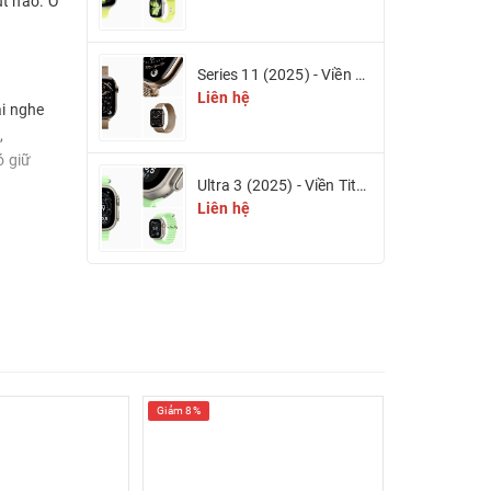
út nào. Ở
Series 11 (2025) - Viền Titan & Dây Titan Milan (eSIM)
Liên hệ
ai nghe
,
ó giữ
Ultra 3 (2025) - Viền Titan 49mm (eSIM)
Liên hệ
ố này
không dây
p cho việc
ài. Apple
Giảm 8%
Giảm 4%