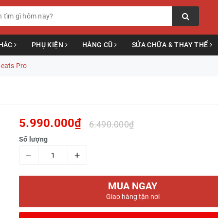
KHÁC
PHỤ KIỆN
HÀNG CŨ
SỬA CHỮA & THAY THẾ
eats Pro
5.990.000₫
6.490.000₫
Số lượng
–
+
MUA NGAY
Giao hàng tận nơi