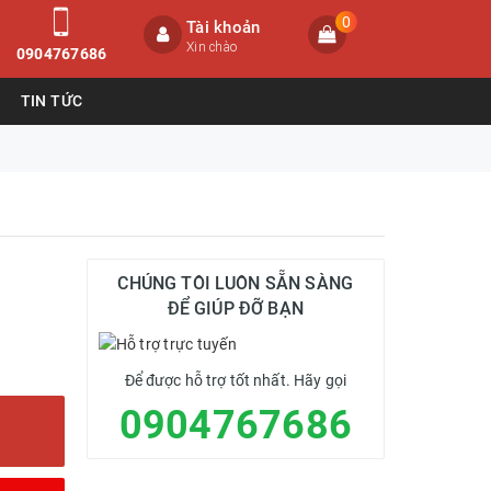
0
Tài khoản
Xin chào
0904767686
TIN TỨC
CHÚNG TÔI LUÔN SẴN SÀNG
ĐỂ GIÚP ĐỠ BẠN
Để được hỗ trợ tốt nhất. Hãy gọi
0904767686