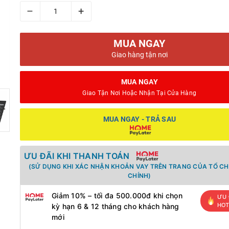
–
+
MUA NGAY
Giao hàng tận nơi
MUA NGAY
Giao Tận Nơi Hoặc Nhận Tại Cửa Hàng
MUA NGAY - TRẢ SAU
ƯU ĐÃI KHI THANH TOÁN
(SỬ DỤNG KHI XÁC NHẬN KHOẢN VAY TRÊN TRANG CỦA TỔ CH
CHÍNH)
Giảm 10% – tối đa 500.000đ khi chọn
ƯU 
HO
kỳ hạn 6 & 12 tháng cho khách hàng
mới