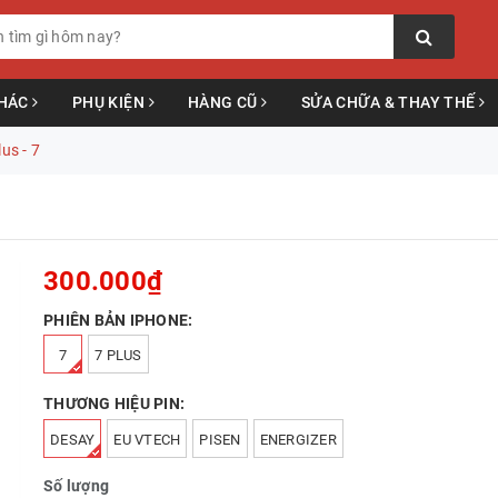
KHÁC
PHỤ KIỆN
HÀNG CŨ
SỬA CHỮA & THAY THẾ
us - 7
300.000₫
PHIÊN BẢN IPHONE:
7
7 PLUS
THƯƠNG HIỆU PIN:
DESAY
EU VTECH
PISEN
ENERGIZER
Số lượng