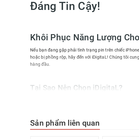
Đáng Tin Cậy!
Khôi Phục Năng Lượng Cho
Nếu bạn đang gặp phải tình trạng pin trên chiếc iPhone
hoặc bị phồng rộp, hãy đến với iDigitaL! Chúng tôi cun
hàng đầu.
Tại Sao Nên Chọn iDigitaL?
Linh Kiện Chính Hãng
: Chúng tôi cam kết sử dụng pin 
bạn.
Sản phẩm liên quan
Bảo Hành Dài Hạn
: Mỗi dịch vụ thay pin đều được bảo