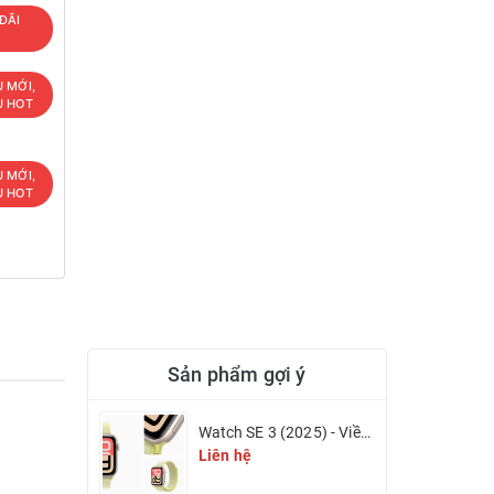
ĐÃI
T
U MỚI,
U HOT
U MỚI,
U HOT
Sản phẩm gợi ý
Watch SE 3 (2025) - Viền nhôm & Dây cao su
p
Liên hệ