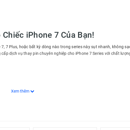
 Chiếc iPhone 7 Của Bạn!
 7, 7 Plus, hoặc bất kỳ dòng nào trong series này sụt nhanh, không sạ
g cấp dịch vụ thay pin chuyên nghiệp cho iPhone 7 Series với chất lượn
Xem thêm
chính hãng từ các thương hiệu uy tín, đảm bảo hiệu suất tối ưu cho thiế
 hành lên đến 12 tháng, giúp bạn yên tâm khi sử dụng.