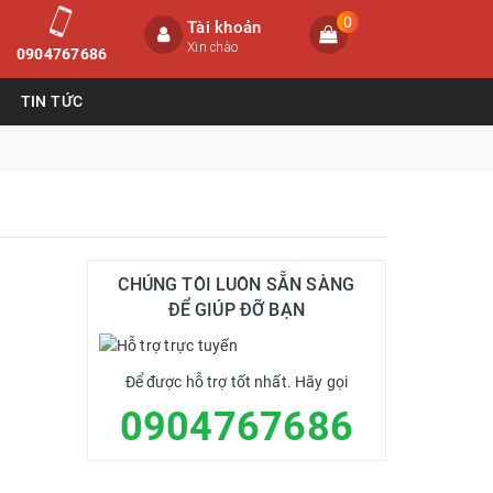
0
Tài khoản
Xin chào
0904767686
TIN TỨC
CHÚNG TÔI LUÔN SẴN SÀNG
ĐỂ GIÚP ĐỠ BẠN
Để được hỗ trợ tốt nhất. Hãy gọi
0904767686