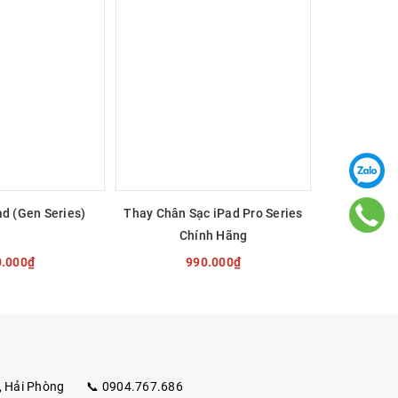
tâm và
ad (Gen Series)
Thay Chân Sạc iPad Pro Series
Thay Châ
Chính Hãng
Serie
0.000₫
990.000₫
 CHỌN
TÙY CHỌN
T
, Hải Phòng
📞 0904.767.686