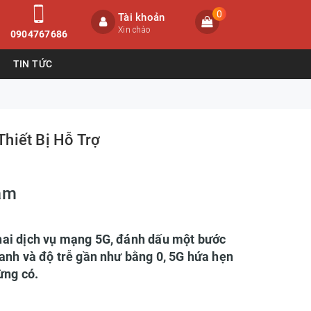
0
Tài khoản
Xin chào
0904767686
TIN TỨC
hiết Bị Hỗ Trợ
Nam
khai dịch vụ mạng 5G, đánh dấu một bước
nhanh và độ trễ gần như bằng 0, 5G hứa hẹn
ừng có.