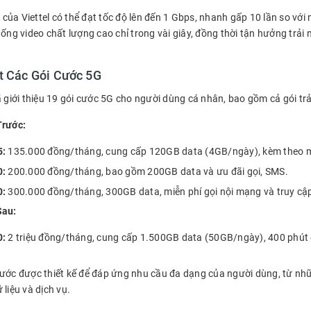
ủa Viettel có thể đạt tốc độ lên đến 1 Gbps, nhanh gấp 10 lần so với 
uống video chất lượng cao chỉ trong vài giây, đồng thời tận hưởng trả
ết Các Gói Cước 5G
ã giới thiệu 19 gói cước 5G cho người dùng cá nhân, bao gồm cả gói trả
Trước:
5:
135.000 đồng/tháng, cung cấp 120GB data (4GB/ngày), kèm theo mi
0:
200.000 đồng/tháng, bao gồm 200GB data và ưu đãi gọi, SMS.
0:
300.000 đồng/tháng, 300GB data, miễn phí gọi nội mạng và truy cậ
Sau:
0:
2 triệu đồng/tháng, cung cấp 1.500GB data (50GB/ngày), 400 phút g
cước được thiết kế để đáp ứng nhu cầu đa dạng của người dùng, từ n
 liệu và dịch vụ.