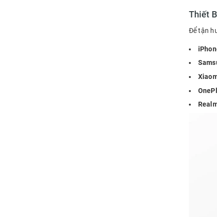
Thiết B
Để tận h
iPhon
Sams
Xiaom
OnePl
Realm