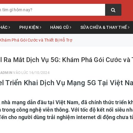
KHÁC
PHỤ KIỆN
HÀNG CŨ
SỬA CHỮA & THAY THẾ
 Khám Phá Gói Cước và Thiết Bị Hỗ Trợ
el Ra Mắt Dịch Vụ 5G: Khám Phá Gói Cước và T
I
ADMIN
VÀO LÚC 16/10/2024
el Triển Khai Dịch Vụ Mạng 5G Tại Việt 
l, nhà mạng dẫn đầu tại Việt Nam, đã chính thức triển 
n trong công nghệ viễn thông. Với tốc độ kết nối siêu 
ến cho người dùng trải nghiệm internet di động chưa t