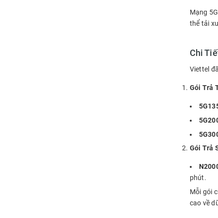
Mạng 5G c
thể tải x
Chi Ti
Viettel đ
Gói Trả 
5G13
5G20
5G30
Gói Trả 
N200
phút.
Mỗi gói 
cao về dữ