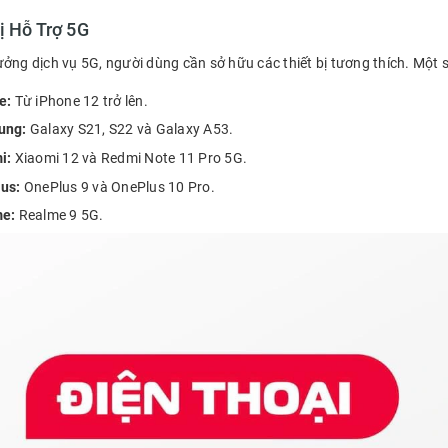
ị Hỗ Trợ 5G
ưởng dịch vụ 5G, người dùng cần sở hữu các thiết bị tương thích. Một
e:
Từ iPhone 12 trở lên.
ung:
Galaxy S21, S22 và Galaxy A53.
i:
Xiaomi 12 và Redmi Note 11 Pro 5G.
us:
OnePlus 9 và OnePlus 10 Pro.
e:
Realme 9 5G.