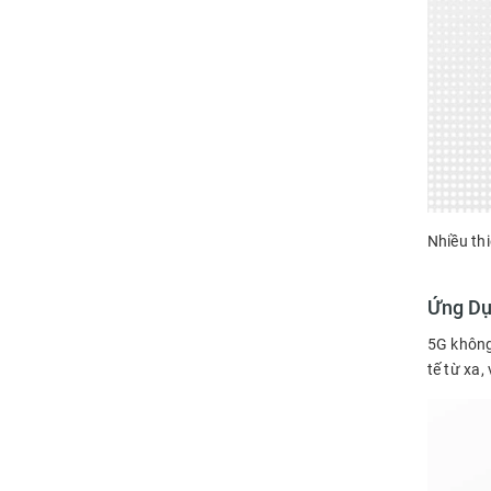
Nhiều th
Ứng Dụ
5G không
tế từ xa,