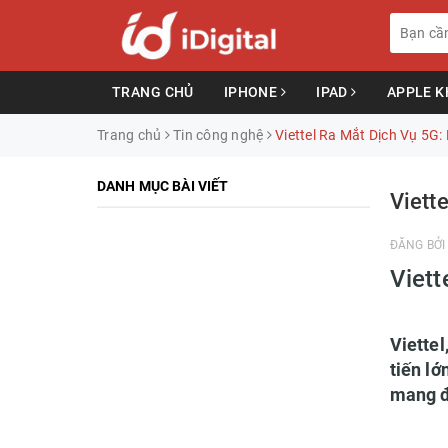
TRANG CHỦ
IPHONE
IPAD
APPLE 
Trang chủ
Tin công nghệ
Viettel Ra Mắt Dịch Vụ 5G:
DANH MỤC BÀI VIẾT
Viett
ĐĂNG BỞ
Viett
Viette
tiến lớ
mang đ