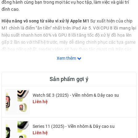
đồng hành cùng bạn trong mọi tác vụ học tập, làm việc và giải trí
đỉnh cao.
Hiệu năng vô song từ siêu vi xử lý Apple M1
Sự xuất hiện của chip
M1 chính là điểm "ăn tiền" nhất trên iPad Air 5. Với CPU 8 lõi mang lại
hiệu suất nhanh hơn 60% và GPU 8 lõi tăng tốc độ xử lý đồ họa lên
gấp 2 lần so với thế hệ trước, máy dễ dàng chinh phục các tựa game
đồ họa nặng nhất, render video 4K hay thao tác mượt mà trên các
phần mềm thiết kế 3D chuyên nghiệp.
Xem thêm
Màn hình Liquid Retina 10.9 inch – Sắc nét và sống động
Trải
nghiệm thị giác trên iPad Air 5 luôn làm hài lòng những người dùng
Sản phẩm gợi ý
khó tính nhất. Màn hình Liquid Retina 10.9 inch tràn viền, kết hợp
cùng dải màu rộng P3, công nghệ True Tone và lớp phủ chống chói
Watch SE 3 (2025) - Viền nhôm & Dây cao su
giúp hình ảnh hiển thị vô cùng rực rỡ, độ tương phản cao và bảo vệ
Liên hệ
mắt hoàn hảo dưới mọi điều kiện ánh sáng.
Nâng cấp Camera với tính năng Màn hình trung tâm (Center Stage)
Camera trước Ultra Wide 12MP được nâng cấp mạnh mẽ với tính
Series 11 (2025) - Viền nhôm & Dây cao su
năng Center Stage cực kỳ thông minh. Camera sẽ tự động thu
Liên hệ
phóng và xoay để giữ bạn luôn ở chính giữa khung hình khi di