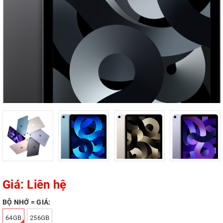
Giá: Liên hệ
BỘ NHỚ = GIÁ:
64GB
256GB