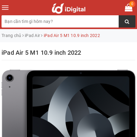
0
Toggle
navigation
Trang chủ
iPad Air
iPad Air 5 M1 10.9 inch 2022
iPad Air 5 M1 10.9 inch 2022