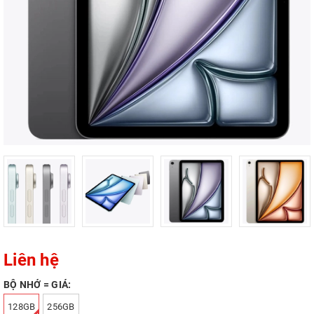
Liên hệ
BỘ NHỚ = GIÁ:
128GB
256GB