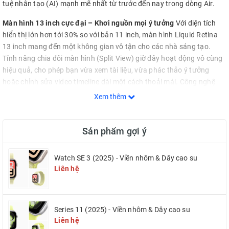
tuệ nhân tạo (AI) mạnh mẽ nhất từ trước đến nay trong dòng Air.
Màn hình 13 inch cực đại – Khơi nguồn mọi ý tưởng
Với diện tích
hiển thị lớn hơn tới 30% so với bản 11 inch, màn hình Liquid Retina
13 inch mang đến một không gian vô tận cho các nhà sáng tạo.
Tính năng chia đôi màn hình (Split View) giờ đây hoạt động vô cùng
hiệu quả, cho phép bạn vừa xem tài liệu, vừa phác thảo ý tưởng
hoặc chỉnh sửa video timeline dài một cách thoải mái. Công nghệ
dải màu rộng P3 và True Tone tái tạo màu sắc chuẩn xác, mang lại
Xem thêm
trải nghiệm thị giác sống động như thật.
Siêu vi xử lý M4 – Kỷ nguyên Apple Intelligence
Được chế tạo trên
Sản phẩm gợi ý
tiến trình 3nm thế hệ mới, chip M4 cung cấp hiệu năng CPU và GPU
ở mức đáng kinh ngạc, vượt xa mọi giới hạn trước đây. Cùng với
Watch SE 3 (2025) - Viền nhôm & Dây cao su
Neural Engine được thiết kế lại, iPad Air M4 13 inch tối ưu hóa hoàn
Liên hệ
hảo cho hệ sinh thái Apple Intelligence. Các tác vụ AI nặng nề như
kết xuất đồ họa 3D, chỉnh sửa ảnh thông minh hay phân tích dữ liệu
phức tạp đều được xử lý chỉ trong chớp mắt mà vẫn cực kỳ tiết kiệm
pin.
Series 11 (2025) - Viền nhôm & Dây cao su
Liên hệ
Trải nghiệm hội thoại chuyên nghiệp với Camera ngang
Bắt kịp xu