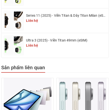
hướng làm việc linh hoạt, Apple đã đặt camera trước Ultra Wide
12MP ở cạnh ngang. Dù bạn đặt máy trên bàn phím hay cầm tay,
Series 11 (2025) - Viền Titan & Dây Titan Milan (eSIM)
tính năng Center Stage (Màn hình trung tâm) tích hợp AI sẽ luôn tự
Liên hệ
động điều chỉnh khung hình để giữ bạn ở vị trí trung tâm, mang lại
những cuộc gọi video sắc nét và chuyên nghiệp nhất.
Thay thế Laptop với Magic Keyboard & Apple Pencil Pro
Khai thác
Ultra 3 (2025) - Viền Titan 49mm (eSIM)
tối đa sức mạnh của màn hình 13 inch khi kết hợp cùng
bàn phím
Liên hệ
Magic Keyboard
êm ái và bàn di chuột mượt mà. Đặc biệt, với sự hỗ
trợ của
Apple Pencil Pro
, các nghệ sĩ digital và nhà thiết kế có thể
tận dụng các thao tác bóp (Squeeze), xoay (Barrel roll) và phản hồi
xúc giác để tạo ra những tác phẩm nghệ thuật đỉnh cao với độ trễ
Sản phẩm liên quan
gần như bằng không.
Dẫn đầu tốc độ với Wi-Fi 7 và 5G
iPad Air M4 13 inch đảm bảo bạn
luôn được kết nối với thế giới bằng chuẩn Wi-Fi 7 băng tần cực rộng
và kết nối 5G siêu nhanh. Quên đi nỗi lo giật lag khi làm việc trên
Cloud hay stream các bộ phim chất lượng 4K.
🔥 ĐẶC QUYỀN LÊN ĐỜI IPAD AIR M4 13 INCH TẠI IDIGITAL HẢI