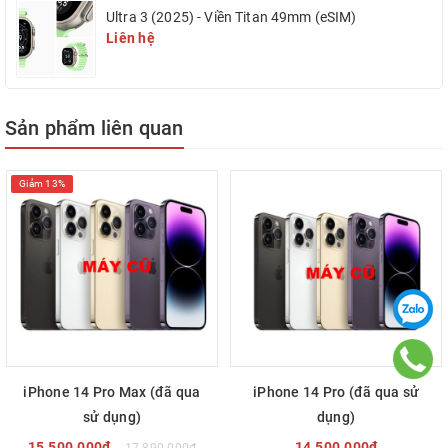
Ultra 3 (2025) - Viền Titan 49mm (eSIM)
Hãy đến iDigital để sở hữu ngay iPhone XS Max cũ, trải nghiệm công
Liên hệ
nghệ đỉnh cao với giá cả hợp lý!
Sản phẩm liên quan
Giảm 13%
iPhone 14 Pro Max (đã qua
iPhone 14 Pro (đã qua sử
sử dụng)
dụng)
15.500.000₫
14.500.000₫
17.890.000₫