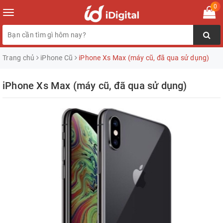
0
Toggle
navigation
Trang chủ
iPhone Cũ
iPhone Xs Max (máy cũ, đã qua sử dụng)
iPhone Xs Max (máy cũ, đã qua sử dụng)