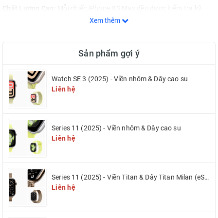
Chất Lượng Cao:
Mỗi chiếc iPhone XS Max đều được kiểm tra kỹ
lưỡng về hiệu suất và tình trạng pin, đảm bảo hoạt động ổn định.
Xem thêm
Bảo Hành:
iDigital cam kết cung cấp chế độ bảo hành uy tín, giúp
Sản phẩm gợi ý
bạn yên tâm trong suốt quá trình sử dụng.
Watch SE 3 (2025) - Viền nhôm & Dây cao su
Tại Sao Chọn iDigital?
Liên hệ
Giá Cả Hợp Lý:
Chúng tôi cung cấp sản phẩm với giá cạnh tranh,
Series 11 (2025) - Viền nhôm & Dây cao su
giúp bạn tiết kiệm chi phí.
Liên hệ
Dịch Vụ Khách Hàng Tận Tâm:
Đội ngũ nhân viên chuyên nghiệp
luôn sẵn sàng hỗ trợ bạn 24/7 để có trải nghiệm tốt nhất.
Series 11 (2025) - Viền Titan & Dây Titan Milan (eSIM)
Liên hệ
Giao Hàng Nhanh Chóng:
Cam kết giao hàng tận nơi trong thời gian
ngắn nhất có thể.