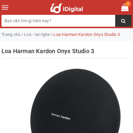
0
Toggle
navigation
Trang chủ
Loa - tai nghe
Loa Harman Kardon Onyx Studio 3
Loa Harman Kardon Onyx Studio 3