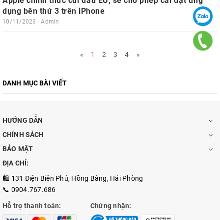
Apple chính thức cúi đầu EU, sẽ cho phép cài đặt ứng
dụng bên thứ 3 trên iPhone
10/11/2023 - Admin
«
1
2
3
4
»
DANH MỤC BÀI VIẾT
HƯỚNG DẪN
CHÍNH SÁCH
BẢO MẬT
ĐỊA CHỈ:
🛍️ 131 Điện Biên Phủ, Hồng Bàng, Hải Phòng
📞 0904.767.686
Hỗ trợ thanh toán:
Chứng nhận: